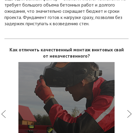
требует большого объема бетонных работ и долгого
ожидания, что значительно сокращает бюджет и сроки
проекта. Фундамент готов к нагрузке сразу, позволяя без
задержек приступать к возведению стен.
Как отличить качественный монтаж винтовых свай
Расчет свайного фундамента для каркасного дома
Технические характеристики фундамента под
Какой фундамент нужен для каркасного дома:
легкий вес — меньше свай?
от некачественного?
каркасный дом