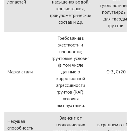
лопастей
насыщения водой,
тугопластичных
консистенция,
полутвердых;
гранулометрический
для твердых
состав и др.
грунтов.
Требования к
жесткости и
прочности;
грунтовые условия
(в том числе
Марка стали
данные о
Ст3, Ст20
коррозионной
агрессивности
грунтов (КАГ);
условия
эксплуатации.
Зависит от
Несущая
геологических
в среднем от 1 
способность