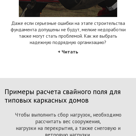
Чтобы корректно рассчитать фундамент «каркасника»,
Говоря о «легких» сооружениях, заказчики, как правило,
Даже если серьезные ошибки на этапе строительства
Часто, выбирая винтовые сваи, заказчики учитывают
необходимо учесть конструктивные особенности
строения, ландшафт участка, разные типы нагрузок, но
фундамента допущены не будут, мелкие недоработки
только диаметр ствола. В действительности все
учитывают только вес конструкции. Однако для
прежде – информацию о грунтах в пятне застройки.
верного расчета нужно выполнить сбор нагрузок –
также могут стать проблемой. Как же выбрать
параметры свай (толщина металла, диаметр,
постоянных, длительных, кратковременных, а иногда и
количество и конфигурация лопастей и т.д.) должны
надежную подрядную организацию?
назначаться по результатам расчетов.
особых.
+ Читать
Примеры расчета свайного поля для
типовых каркасных домов
Чтобы выполнить сбор нагрузок, необходимо
рассчитать вес сооружения,
нагрузки на перекрытия, а также снеговую и
ветровую нагрузки,